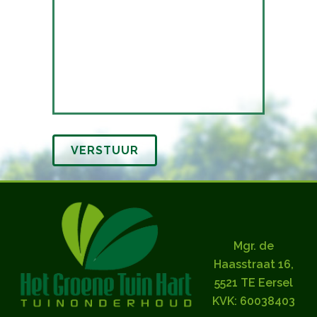
Mgr. de
Haasstraat 16,
5521 TE Eersel
KVK: 60038403